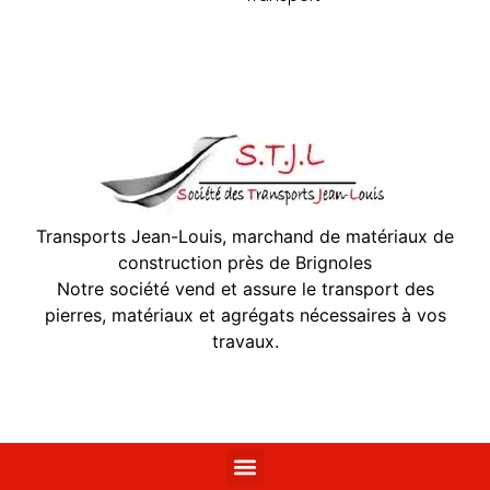
Transports Jean-Louis, marchand de matériaux de
construction près de Brignoles
Notre société vend et assure le transport des
pierres, matériaux et agrégats nécessaires à vos
travaux.
Négoce de matériaux de construction – Bormes-les-Mimosas