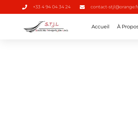
+33 4 94 04 34 24
contact-stjl@orange.f
Accueil
À Propo
TRANSPORTS JEAN-LOUIS
Fioul comb