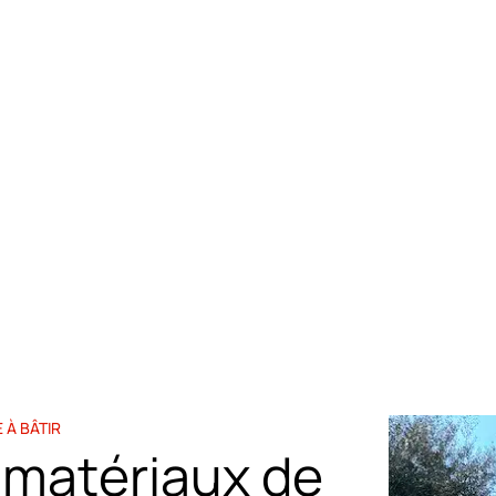
es, matériaux et agrégats nécessaires à vos travaux à Grimaud
 À BÂTIR
 matériaux de