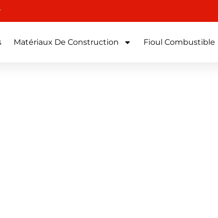
r
s
Matériaux De Construction
Fioul Combustible
ustible – Grimaud