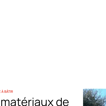
es, matériaux et agrégats nécessaires à vos travaux à Draguig
 À BÂTIR
 matériaux de