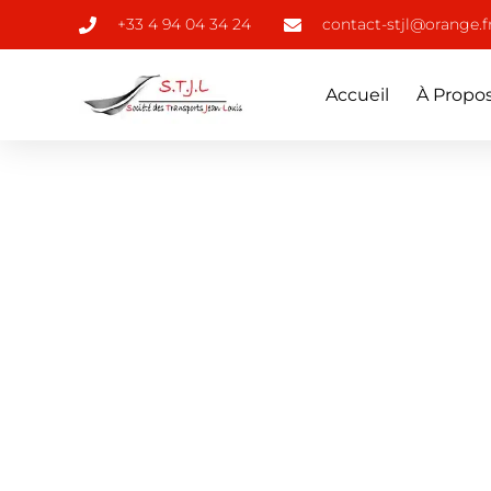
+33 4 94 04 34 24
contact-stjl@orange.f
Accueil
À Propo
TRANSPORTS JEAN-LOUIS
Granulats 