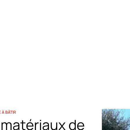
s, matériaux et agrégats nécessaires à vos travaux à Cogolin
 À BÂTIR
 matériaux de