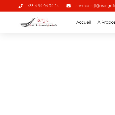
+33 4 94 04 34 24
contact-stjl@orange.f
Accueil
À Propo
TRANSPORTS JEAN-LOUIS
Granulats –