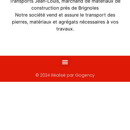
Transports Jean-Louis, marchand de matériaux de
construction près de Brignoles
Notre société vend et assure le transport des
pierres, matériaux et agrégats nécessaires à vos
travaux.
Négoce de matériaux de construction – Bormes-les-Mimosas
© 2024 Réalisé par Gogency