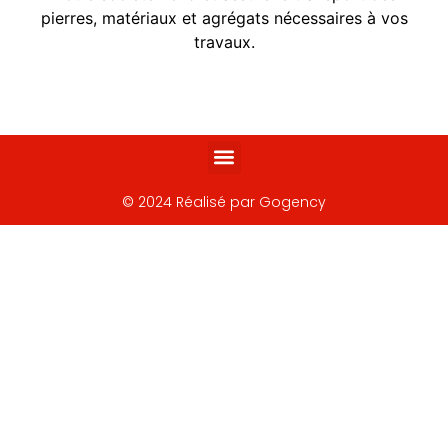
pierres, matériaux et agrégats nécessaires à vos
travaux.
Négoce de matériaux de construction – Bormes-les-Mimosas
© 2024 Réalisé par Gogency